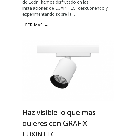
de León, hemos disfrutado en las
U
instalaciones de LUXINTEC, descubriendo y
M
experimentando sobre la…
I
N
LEER MÁS →
A
R
C
H
T
E
1
5
d
e
M
a
r
Haz visible lo que más
z
o
quieres con GRAFIX –
d
e
LUXINTEC
2