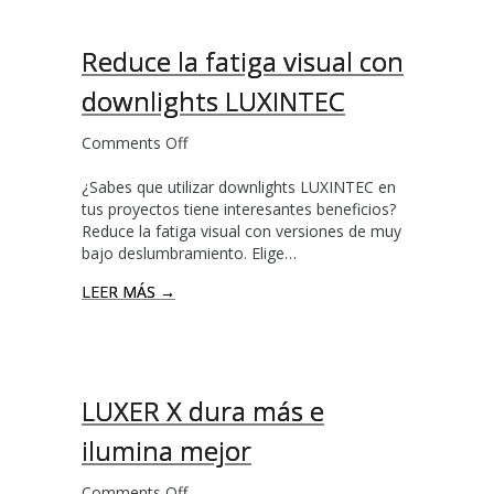
u
C
s
Reduce la fatiga visual con
t
o
downlights LUXINTEC
y
l
Comments Off
o
i
n
m
¿Sabes que utilizar downlights LUXINTEC en
R
p
tus proyectos tiene interesantes beneficios?
e
i
Reduce la fatiga visual con versiones de muy
d
o
bajo deslumbramiento. Elige…
u
p
c
o
LEER MÁS →
e
r
l
n
a
a
f
t
a
u
LUXER X dura más e
t
r
i
a
ilumina mejor
g
l
a
e
Comments Off
o