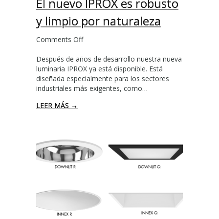
El nuevo IPROX es robusto
u
i
y limpio por naturaleza
e
r
Comments Off
o
e
n
s
Después de años de desarrollo nuestra nueva
E
c
luminaria IPROX ya está disponible. Está
l
o
diseñada especialmente para los sectores
n
n
industriales más exigentes, como…
u
G
e
R
LEER MÁS →
v
A
o
F
I
I
P
X
R
–
O
L
X
U
e
X
s
I
r
N
o
T
b
E