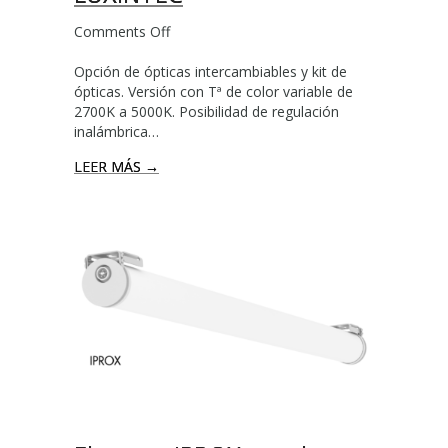
0
Comments Off
o
2
n
4
Opción de ópticas intercambiables y kit de
H
ópticas. Versión con Tª de color variable de
a
2700K a 5000K. Posibilidad de regulación
z
inalámbrica…
v
i
LEER MÁS →
s
i
b
l
e
l
o
q
u
e
m
á
s
q